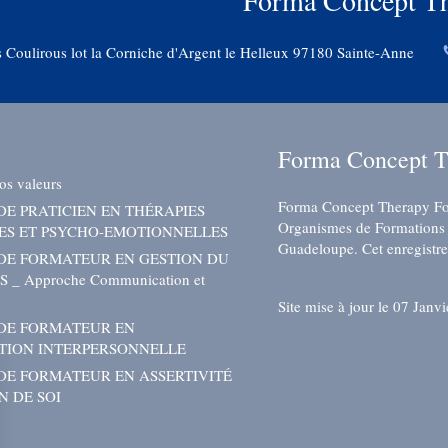
Forma Concept T
 Coulirous lot la Corniche d'Argent le Helleux
97180
Sainte-Anne
Forma Concept T
os valeurs
Forma Concept Therapy Form
E PRATICIEN EN THÉRAPIES
Organismes de Formations 
ES ET PSYCHO-EMOTIONNELLES
Guadeloupe. Cet enregistre
DE FORMATEUR EN GESTION DU
 _ Approche Communication et
Site mise à jour le 07 Janv
DE FORMATEUR EN
ION INTERPERSONNELLE
DE FORMATEUR EN ASSERTIVITÉ
N DE SOI