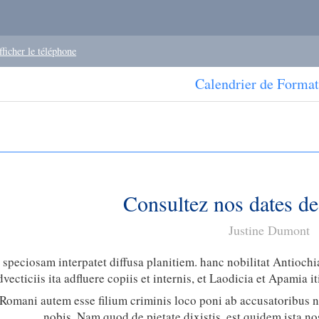
fficher le téléphone
Calendrier de Format
Consultez nos dates de
Justine Dumont
 speciosam interpatet diffusa planitiem. hanc nobilitat Antiochia
dvecticiis ita adfluere copiis et internis, et Laodicia et Apamia 
 Romani autem esse filium criminis loco poni ab accusatoribus 
nobis. Nam quod de pietate dixistis, est quidem ista nos