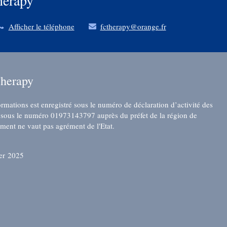
herapy
Afficher le téléphone
fctherapy@orange.fr
herapy
ations est enregistré sous le numéro de déclaration d’activité des
sous le numéro 01973143797 auprès du préfet de la région de
ment ne vaut pas agrément de l'Etat.
ier 2025