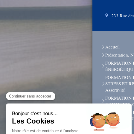
233 Rue des
Accueil
Présentation, N
FORMATION D
ÉNERGÉTIQU
FORMATION 
STRESS ET RPS
Assertivité
FORMATION 
COMMUNICAT
FORMATION 
/AFFIRMATIO
Notre centre