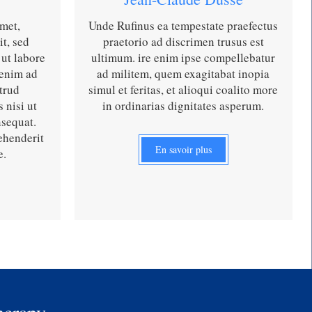
met,
Unde Rufinus ea tempestate praefectus
it, sed
praetorio ad discrimen trusus est
ut labore
ultimum. ire enim ipse compellebatur
 enim ad
ad militem, quem exagitabat inopia
trud
simul et feritas, et alioqui coalito more
 nisi ut
in ordinarias dignitates asperum.
sequat.
ehenderit
En savoir plus
e.