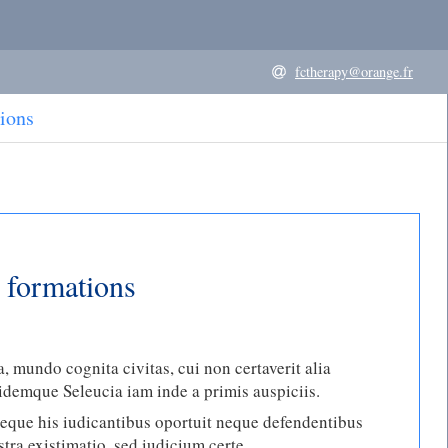
fctherapy@orange.fr
ions
 formations
, mundo cognita civitas, cui non certaverit alia
itidemque Seleucia iam inde a primis auspiciis.
neque his iudicantibus oportuit neque defendentibus
tra existimatio, sed iudicium certe.