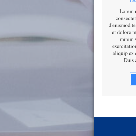
Lorem i
consectet
d'eiusmod te
et dolore 
minim v
exercitatio
aliquip ex
Duis 