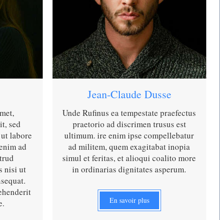
Jean-Claude Dusse
met,
Unde Rufinus ea tempestate praefectus
it, sed
praetorio ad discrimen trusus est
ut labore
ultimum. ire enim ipse compellebatur
 enim ad
ad militem, quem exagitabat inopia
trud
simul et feritas, et alioqui coalito more
 nisi ut
in ordinarias dignitates asperum.
sequat.
ehenderit
En savoir plus
e.