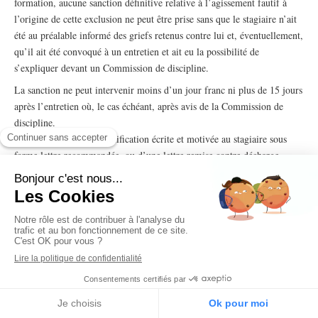
formation, aucune sanction définitive relative à l’agissement fautif à
l’origine de cette exclusion ne peut être prise sans que le stagiaire n’ait
été au préalable informé des griefs retenus contre lui et, éventuellement,
qu’il ait été convoqué à un entretien et ait eu la possibilité de
s’expliquer devant un Commission de discipline.
La sanction ne peut intervenir moins d’un jour franc ni plus de 15 jours
après l’entretien où, le cas échéant, après avis de la Commission de
discipline.
Elle fait l’objet d’une notification écrite et motivée au stagiaire sous
forme lettre recommandée, ou d’une lettre remise contre décharge.
L’organisme de formation informe concomitamment l’employeur, et
éventuellement l’organisme paritaire prenant à sa charge les frais de
formation, de la sanction prise.
Article 11 : Représentation des stagiaires
Lorsqu’un stage a une durée supérieure à 500 heures, il est procédé à
l’élection d’un délégué titulaire et d’un délégué suppléant en scrutin
uninominal à deux tours. Tous les stagiaires sont électeurs et éligibles,
sauf les détenus admis à participer à une action de formation
MENU
Appeler
Nous contacter
professionnelle.